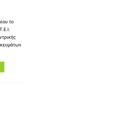
ίου το
.Ε.Ι.
εντρικής
ησκευμάτων