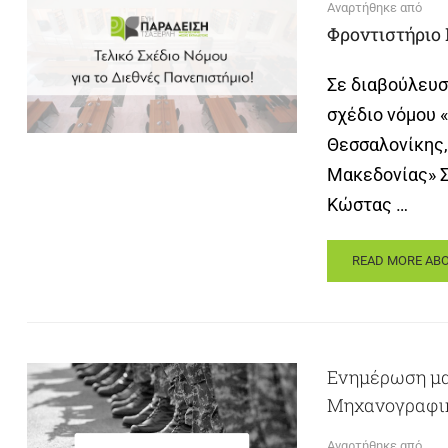
Αναρτήθηκε από
Φροντιστήριο
Σε διαβούλευσ
σχέδιο νόμου 
Θεσσαλονίκης, 
Μακεδονίας» Σ
Κώστας …
READ MORE ABO
Ενημέρωση μα
Μηχανογραφικ
Αναρτήθηκε από