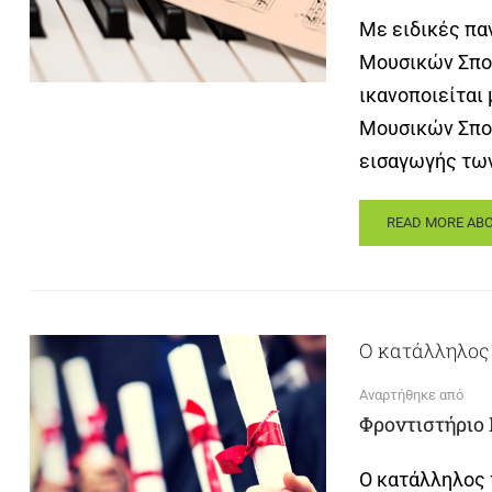
Με ειδικές πα
Μουσικών Σπου
ικανοποιείται 
Μουσικών Σπου
εισαγωγής των
READ MORE AB
O κατάλληλος
Αναρτήθηκε από
Φροντιστήριο
O κατάλληλος 