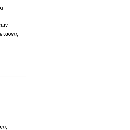
τα
άτων
ξετάσεις
εις