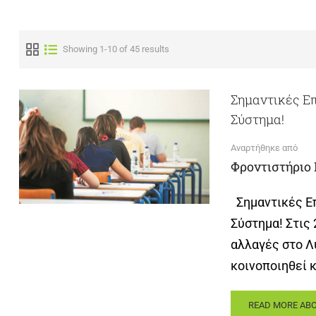
Showing 1-10 of 45 results
Σημαντικές Επ
Σύστημα!
Αναρτήθηκε από
Φροντιστήριο
Σημαντικές Επ
Σύστημα! Στις
αλλαγές στο Λ
κοινοποιηθεί 
READ MORE ABO