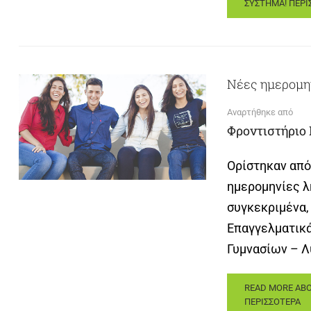
ΣΥΣΤΗΜΑ!
ΠΕΡΙ
Νέες ημερομη
Αναρτήθηκε από
Φροντιστήριο
Ορίστηκαν από
ημερομηνίες λ
συγκεκριμένα, 
Επαγγελματικά
Γυμνασίων – Λ
READ MORE ABO
ΠΕΡΙΣΣΟΤΕΡΑ