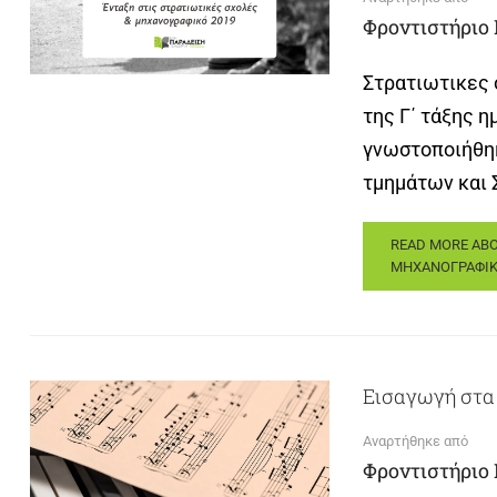
Φροντιστήριο
Στρατιωτικες 
της Γ΄ τάξης 
γνωστοποιήθηκ
τμημάτων και 
READ MORE AB
ΜΗΧΑΝΟΓΡΑΦΙΚ
Εισαγωγή στα
Αναρτήθηκε από
Φροντιστήριο