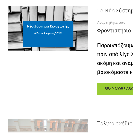
Το Νέο Σύστη
Αναρτήθηκε από
Φροντιστήριο
Παρουσιάζουμε
πριν από λίγα 
ακόμη και ανα
βρισκόμαστε κ
READ MORE ABO
Τελικό σχέδιο