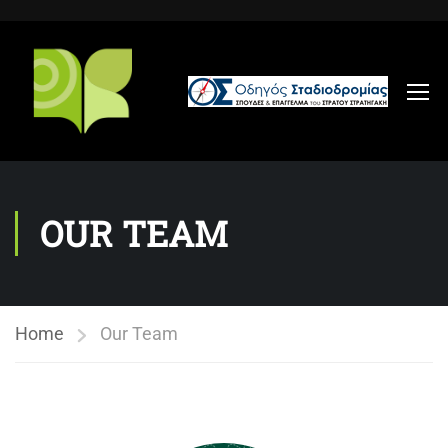
OUR TEAM
Home
Our Team