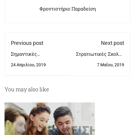
Φροντιστήριο Παραδείση
Previous post
Next post
Σημαντικές
Στρατιωτικές Σχολές
Επισημάνσεις στο
Εισακτέοι
24 Απριλίου, 2019
7 Μαΐου, 2019
Σχεδιασμό του Νέου
Λυκείου και στο Νέο
Σύστημα!
You may also like